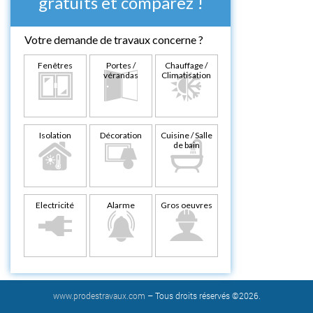
gratuits et comparez !
Votre demande de travaux concerne ?
Fenêtres
Portes /
Chauffage /
vérandas
Climatisation
Isolation
Décoration
Cuisine / Salle
de bain
Electricité
Alarme
Gros oeuvres
www.prodestravaux.com
– Tous droits réservés ©2026.