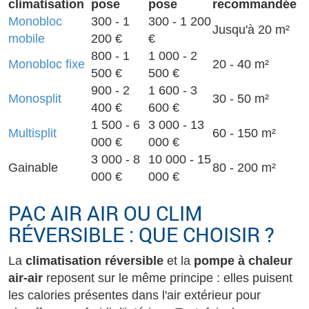
climatisation
pose
pose
recommandée
Monobloc
300 - 1
300 - 1 200
Jusqu'à 20 m²
mobile
200 €
€
800 - 1
1 000 - 2
Monobloc fixe
20 - 40 m²
500 €
500 €
900 - 2
1 600 - 3
Monosplit
30 - 50 m²
400 €
600 €
1 500 - 6
3 000 - 13
Multisplit
60 - 150 m²
000 €
000 €
3 000 - 8
10 000 - 15
Gainable
80 - 200 m²
000 €
000 €
PAC AIR AIR OU CLIM
RÉVERSIBLE : QUE CHOISIR ?
La
climatisation réversible
et la
pompe à chaleur
air-air
reposent sur le même principe : elles puisent
les calories présentes dans l'air extérieur pour