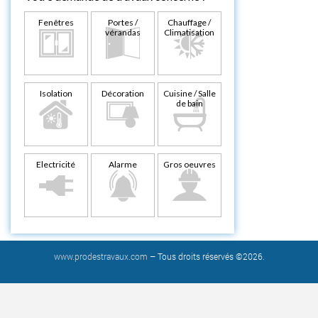
Fenêtres
Portes /
Chauffage /
vérandas
Climatisation
Isolation
Décoration
Cuisine / Salle
de bain
Electricité
Alarme
Gros oeuvres
www.prodestravaux.com
– Tous droits réservés ©2026.