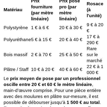
Prix
Prix pose
Rosace
fourniture
pro (par
Matériau
(à
(par mètre
mètre
l'unité)
linéaire)
linéaire)
9 € à 20
Polystyrène
1 € à 6 €
20 € à 30 €
€
17 € à
Polyuréthane
5 € à 15 €
20 € à 40 €
290 €
Rare
Bois massif
2 € à 70 €
25 € à 50 €
sur le
marché
22 € à 1
Plâtre / Staff
10 € à 20 €
40 € à 60 €
000 €
Le
prix moyen de pose par un professionnel
oscille entre 20 € et 60 € le mètre linéaire
,
main-d'œuvre comprise. Pour une pièce entière
avec des moulures en plâtre sur-mesure, il est
possible de débourser jusqu'à
1 500 € au total
.