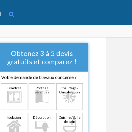
l
Obtenez 3 à 5 devis
gratuits et comparez !
Votre demande de travaux concerne ?
Fenêtres
Portes /
Chauffage /
vérandas
Climatisation
Isolation
Décoration
Cuisine / Salle
de bain