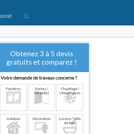
ionnel
Obtenez 3 à 5 devis
gratuits et comparez !
Votre demande de travaux concerne ?
Fenêtres
Portes /
Chauffage /
vérandas
Climatisation
Isolation
Décoration
Cuisine / Salle
de bain