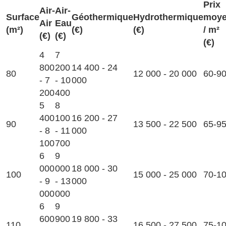
Prix
Air-
Air-
Surface
Géothermique
Hydrothermique
moy
Air
Eau
(m²)
(€)
(€)
/ m²
(€)
(€)
(€)
4
7
800
200
14 400 - 24
80
12 000 - 20 000
60-9
- 7
- 10
000
200
400
5
8
400
100
16 200 - 27
90
13 500 - 22 500
65-9
- 8
- 11
000
100
700
6
9
000
000
18 000 - 30
100
15 000 - 25 000
70-1
- 9
- 13
000
000
000
6
9
600
900
19 800 - 33
110
16 500 - 27 500
75-1