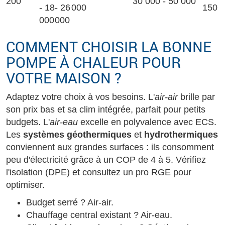
200
30 000 - 50 000
- 18
- 26
000
150
000
000
COMMENT CHOISIR LA BONNE
POMPE À CHALEUR POUR
VOTRE MAISON ?
Adaptez votre choix à vos besoins. L'
air-air
brille par
son prix bas et sa clim intégrée, parfait pour petits
budgets. L'
air-eau
excelle en polyvalence avec ECS.
Les
systèmes géothermiques
et
hydrothermiques
conviennent aux grandes surfaces : ils consomment
peu d'électricité grâce à un COP de 4 à 5. Vérifiez
l'isolation (DPE) et consultez un pro RGE pour
optimiser.
Budget serré ? Air-air.
Chauffage central existant ? Air-eau.