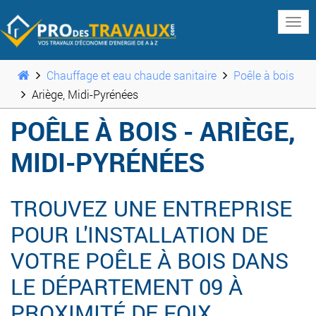
www
Chauffage et eau chaude sanitaire
Poêle à bois
Ariège, Midi-Pyrénées
POÊLE À BOIS - ARIÈGE,
MIDI-PYRÉNÉES
TROUVEZ UNE ENTREPRISE
POUR L'INSTALLATION DE
VOTRE POÊLE À BOIS DANS
LE DÉPARTEMENT 09 À
PROXIMITÉ DE FOIX,