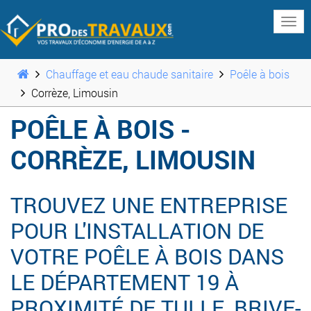
www
Chauffage et eau chaude sanitaire
Poêle à bois
Corrèze, Limousin
POÊLE À BOIS -
CORRÈZE, LIMOUSIN
TROUVEZ UNE ENTREPRISE
POUR L'INSTALLATION DE
VOTRE POÊLE À BOIS DANS
LE DÉPARTEMENT 19 À
PROXIMITÉ DE TULLE, BRIVE-