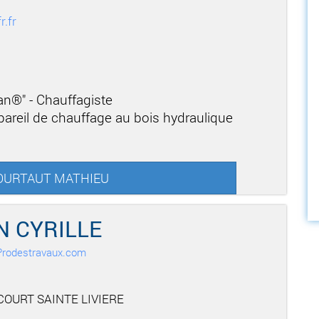
.fr
san®" - Chauffagiste
areil de chauffage au bois hydraulique
 COURTAUT MATHIEU
N CYRILLE
r Prodestravaux.com
COURT SAINTE LIVIERE