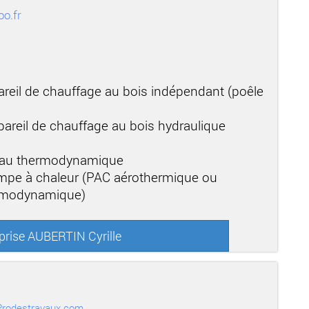
o.fr
areil de chauffage au bois indépendant (poêle
areil de chauffage au bois hydraulique
-eau thermodynamique
mpe à chaleur (PAC aérothermique ou
ermodynamique)
eprise AUBERTIN Cyrille
r Prodestravaux.com