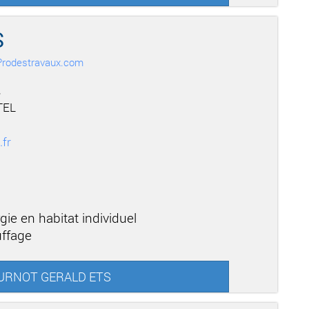
S
r Prodestravaux.com
,
TEL
.fr
gie en habitat individuel
uffage
BOURNOT GERALD ETS