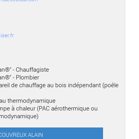
iser.fr
san®" - Chauffagiste
san®" - Plombier
areil de chauffage au bois indépendant (poêle
-eau thermodynamique
mpe à chaleur (PAC aérothermique ou
ermodynamique)
r COUVREUX ALAIN