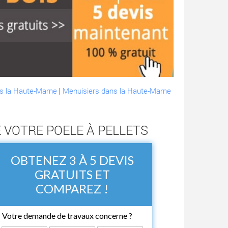
ns la Haute-Marne
|
Menuisiers dans la Haute-Marne
 VOTRE POELE À PELLETS
OBTENEZ 3 À 5 DEVIS
GRATUITS ET
COMPAREZ !
Votre demande de travaux concerne ?