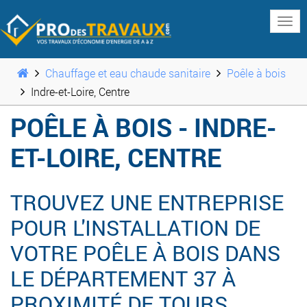
www
Chauffage et eau chaude sanitaire
Poêle à bois
Indre-et-Loire, Centre
POÊLE À BOIS - INDRE-
ET-LOIRE, CENTRE
TROUVEZ UNE ENTREPRISE
POUR L'INSTALLATION DE
VOTRE POÊLE À BOIS DANS
LE DÉPARTEMENT 37 À
PROXIMITÉ DE TOURS,