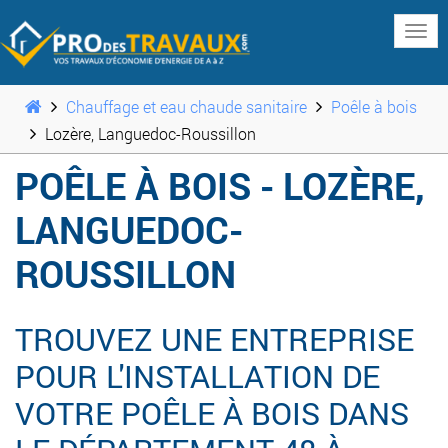
www
Chauffage et eau chaude sanitaire
Poêle à bois
Lozère, Languedoc-Roussillon
POÊLE À BOIS - LOZÈRE,
LANGUEDOC-
ROUSSILLON
TROUVEZ UNE ENTREPRISE
POUR L'INSTALLATION DE
VOTRE POÊLE À BOIS DANS