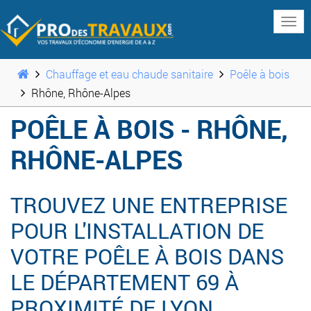
www
Chauffage et eau chaude sanitaire
Poêle à bois
Rhône, Rhône-Alpes
POÊLE À BOIS - RHÔNE,
RHÔNE-ALPES
TROUVEZ UNE ENTREPRISE
POUR L'INSTALLATION DE
VOTRE POÊLE À BOIS DANS
LE DÉPARTEMENT 69 À
PROXIMITÉ DE LYON,