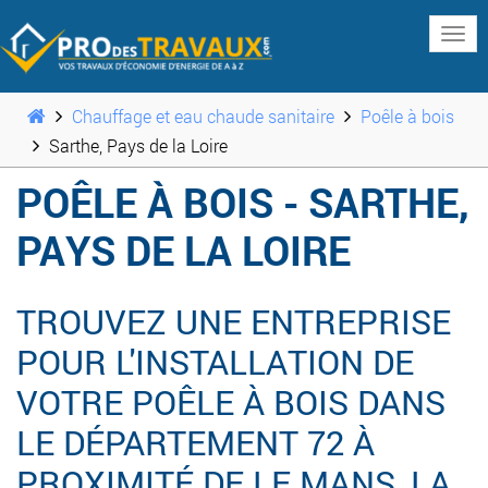
www
Chauffage et eau chaude sanitaire
Poêle à bois
Sarthe, Pays de la Loire
POÊLE À BOIS - SARTHE,
PAYS DE LA LOIRE
TROUVEZ UNE ENTREPRISE
POUR L'INSTALLATION DE
VOTRE POÊLE À BOIS DANS
LE DÉPARTEMENT 72 À
PROXIMITÉ DE LE MANS, LA