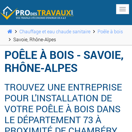
www
Chauffage et eau chaude sanitaire
Poêle à bois
Savoie, Rhône-Alpes
POÊLE À BOIS - SAVOIE,
RHÔNE-ALPES
TROUVEZ UNE ENTREPRISE
POUR L'INSTALLATION DE
VOTRE POÊLE À BOIS DANS
LE DÉPARTEMENT 73 À
PROXIMITÉ DE CHAMBÉRY,