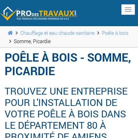
www
Chauffage et eau chaude sanitaire
Poêle à bois
Somme, Picardie
POÊLE À BOIS - SOMME,
PICARDIE
TROUVEZ UNE ENTREPRISE
POUR L'INSTALLATION DE
VOTRE POÊLE À BOIS DANS
LE DÉPARTEMENT 80 À
PROXIMITÉ DE AMIENS,