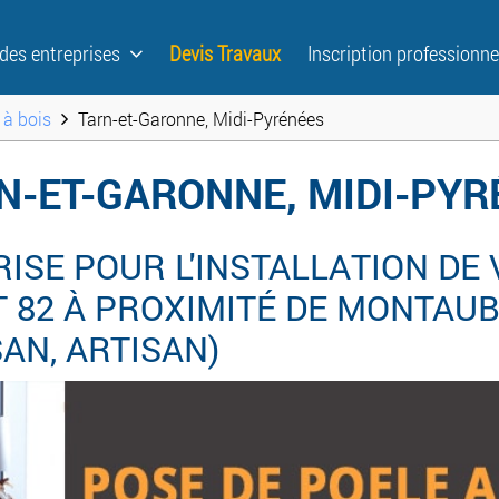
 des entreprises
Devis Travaux
Inscription professionne
 à bois
Tarn-et-Garonne, Midi-Pyrénées
RN-ET-GARONNE, MIDI-PY
SE POUR L'INSTALLATION DE 
 82 À PROXIMITÉ DE MONTAU
ISAN, ARTISAN)