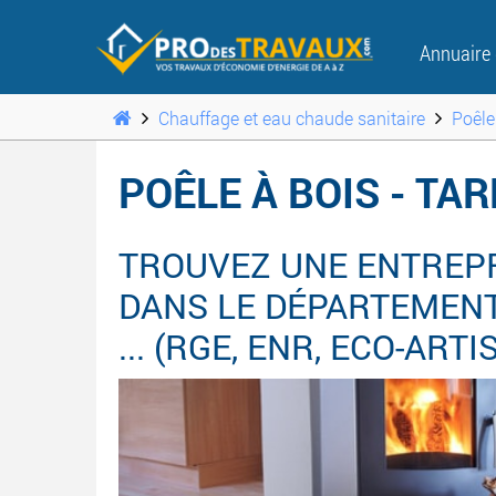
Annuaire
Chauffage et eau chaude sanitaire
Poêle
POÊLE À BOIS - TA
TROUVEZ UNE ENTREPRI
DANS LE DÉPARTEMENT
... (RGE, ENR, ECO-ART