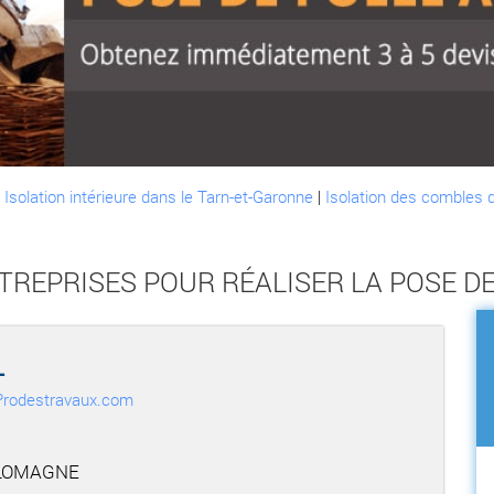
:
Isolation intérieure dans le Tarn-et-Garonne
|
Isolation des combles 
TREPRISES POUR RÉALISER LA POSE DE
L
r Prodestravaux.com
 LOMAGNE