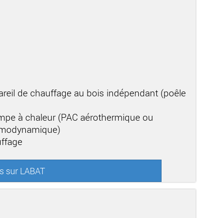
areil de chauffage au bois indépendant (poêle
mpe à chaleur (PAC aérothermique ou
ermodynamique)
uffage
us sur LABAT