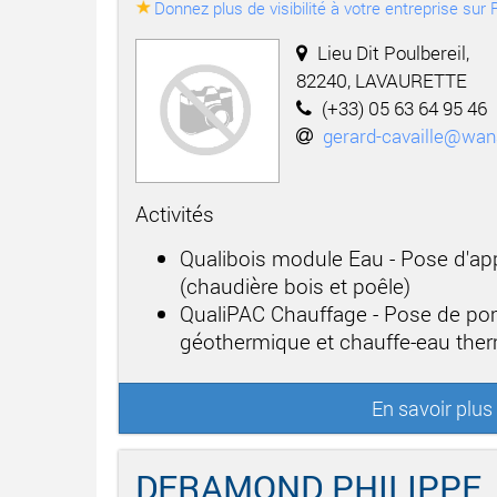
Donnez plus de visibilité à votre entreprise su
Lieu Dit Poulbereil,
82240, LAVAURETTE
(+33) 05 63 64 95 46
gerard-cavaille@wan
Activités
Qualibois module Eau - Pose d'app
(chaudière bois et poêle)
QualiPAC Chauffage - Pose de po
géothermique et chauffe-eau th
En savoir plus
DERAMOND PHILIPPE