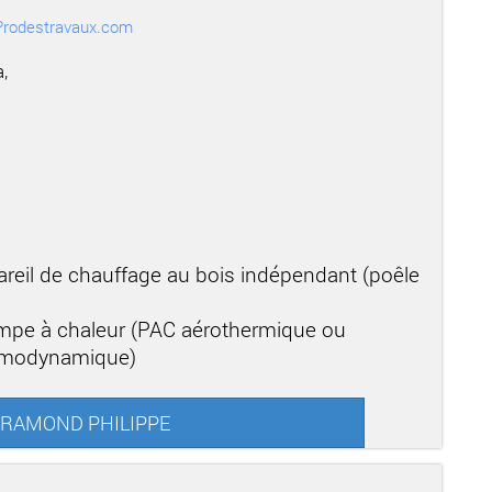
r Prodestravaux.com
,
areil de chauffage au bois indépendant (poêle
mpe à chaleur (PAC aérothermique ou
ermodynamique)
 DERAMOND PHILIPPE