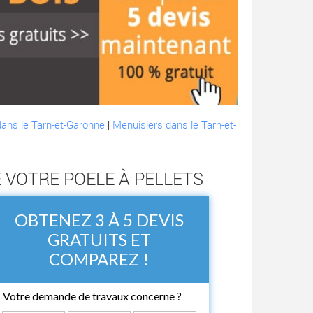
dans le Tarn-et-Garonne
|
Menuisiers dans le Tarn-et-
 VOTRE POELE À PELLETS
OBTENEZ 3 À 5 DEVIS
GRATUITS ET
COMPAREZ !
Votre demande de travaux concerne ?