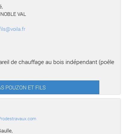
é,
 NOBLE VAL
ils@voila.fr
areil de chauffage au bois indépendant (poêle
SAS POUZON ET FILS
r Prodestravaux.com
aulle,