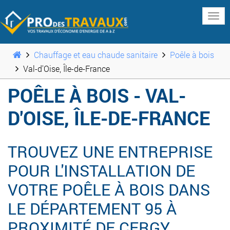
www
Chauffage et eau chaude sanitaire
Poêle à bois
Val-d'Oise, Île-de-France
POÊLE À BOIS - VAL-
D'OISE, ÎLE-DE-FRANCE
TROUVEZ UNE ENTREPRISE
POUR L'INSTALLATION DE
VOTRE POÊLE À BOIS DANS
LE DÉPARTEMENT 95 À
PROXIMITÉ DE CERGY,