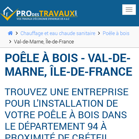
www
Chauffage et eau chaude sanitaire
Poêle à bois
Val-de-Marne, Île-de-France
POÊLE À BOIS - VAL-DE-
MARNE, ÎLE-DE-FRANCE
TROUVEZ UNE ENTREPRISE
POUR L'INSTALLATION DE
VOTRE POÊLE À BOIS DANS
LE DÉPARTEMENT 94 À
PROXIMITÉ DE CRÉTEIL,