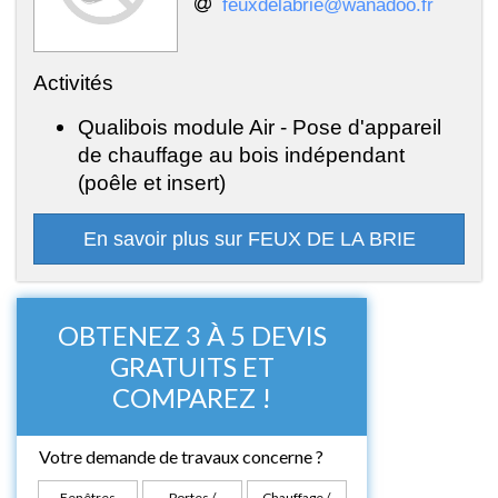
feuxdelabrie@wanadoo.fr
Activités
Qualibois module Air - Pose d'appareil
de chauffage au bois indépendant
(poêle et insert)
En savoir plus sur FEUX DE LA BRIE
OBTENEZ 3 À 5 DEVIS
GRATUITS ET
COMPAREZ !
Votre demande de travaux concerne ?
Fenêtres
Portes /
Chauffage /