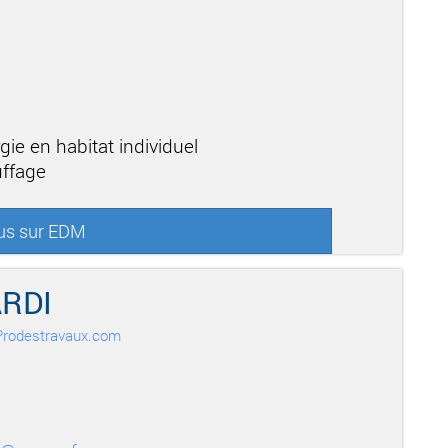
gie en habitat individuel
uffage
lus sur EDM
RDI
r Prodestravaux.com