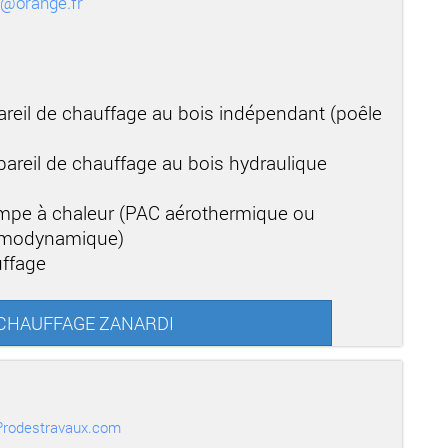
i@orange.fr
areil de chauffage au bois indépendant (poêle
areil de chauffage au bois hydraulique
mpe à chaleur (PAC aérothermique ou
ermodynamique)
uffage
PROCHAUFFAGE ZANARDI
r Prodestravaux.com