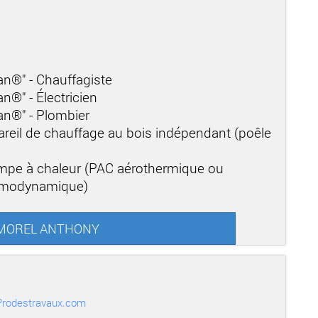
san®" - Chauffagiste
an®" - Électricien
san®" - Plombier
areil de chauffage au bois indépendant (poêle
mpe à chaleur (PAC aérothermique ou
ermodynamique)
ur MOREL ANTHONY
r Prodestravaux.com