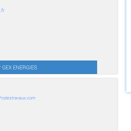
fr
ur GEX ENERGIES
r Prodestravaux.com