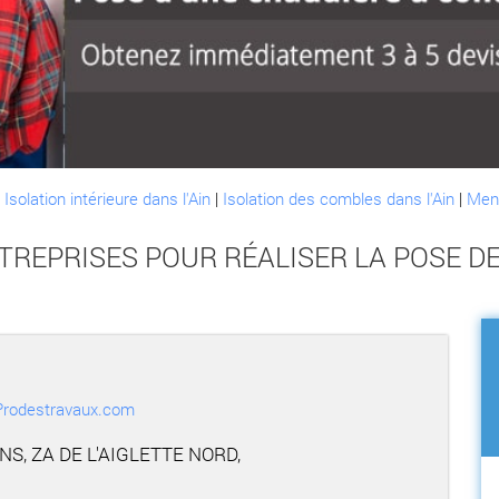
:
Isolation intérieure dans l'Ain
|
Isolation des combles dans l'Ain
|
Menu
TREPRISES POUR RÉALISER LA POSE D
r Prodestravaux.com
NS, ZA DE L'AIGLETTE NORD,