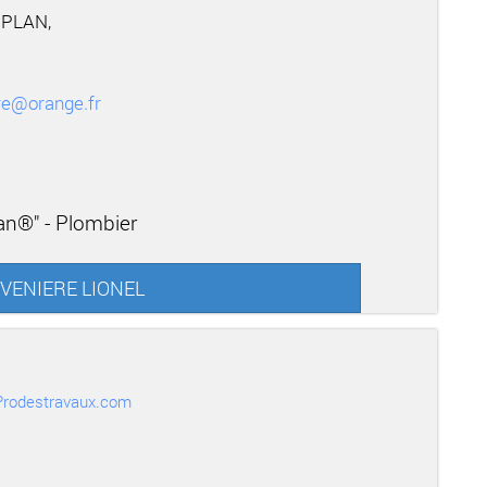
 PLAN,
re@orange.fr
san®" - Plombier
r VENIERE LIONEL
r Prodestravaux.com