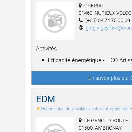
CREPIAT,
01460, NURIEUX VOLO
(+33) 04 74 76 00 39
gregis-goyffon@oran
Activités
Efficacité énergétique - "ECO Arti
En savoir plus su
EDM
Donnez plus de visibilité à votre entreprise su
LE GENOUD, ROUTE D
01500, AMBRONAY