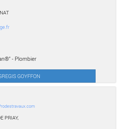
GNAT
ge.fr
san®" - Plombier
r GREGIS GOYFFON
r Prodestravaux.com
E PRIAY,