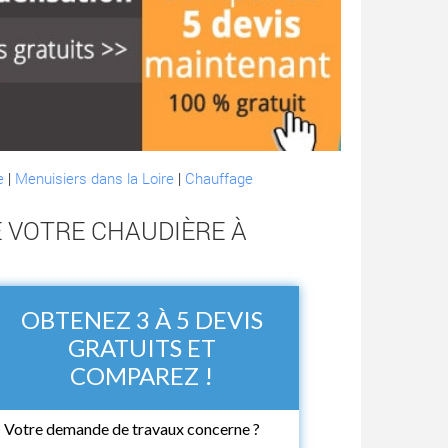
e
|
Menuisiers dans la Loire
|
Chauffage
E VOTRE CHAUDIÈRE À
OBTENEZ 3 À 5 DEVIS
GRATUITS ET
COMPAREZ !
Votre demande de travaux concerne ?