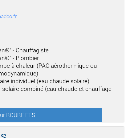
adoo.fr
san®" - Chauffagiste
san®" - Plombier
mpe à chaleur (PAC aérothermique ou
ermodynamique)
aire individuel (eau chaude solaire)
 solaire combiné (eau chaude et chauffage
 sur ROURE ETS
AS