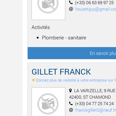
(+33) 06 63 69 97 25
houzetguy@gmail.c
Activités
Plomberie - sanitaire
En savoir pl
GILLET FRANCK
Donnez plus de visibilité à votre entreprise su
LA VARIZELLE, 9 RU
42400, ST CHAMOND
(+33) 04 77 25 74 24
franckgillet0@neuf.f