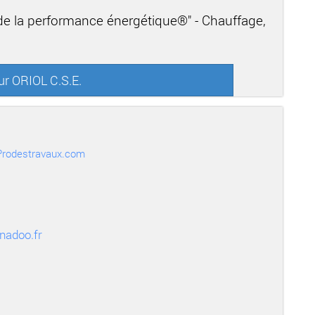
 de la performance énergétique®" - Chauffage,
ur ORIOL C.S.E.
r Prodestravaux.com
nadoo.fr