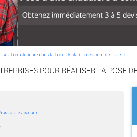
:
Isolation intérieure dans la Loire
|
Isolation des combles dans la Loir
TREPRISES POUR RÉALISER LA POSE D
r Prodestravaux.com
,