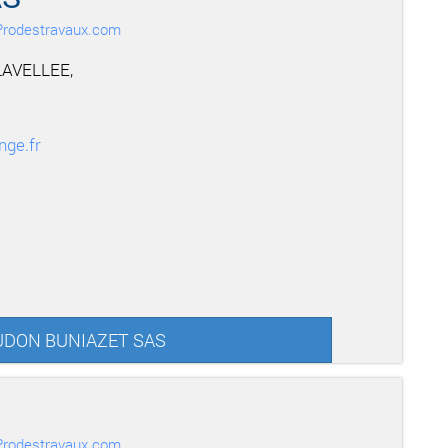
r Prodestravaux.com
LAVELLEE,
nge.fr
ROUDON BUNIAZET SAS
r Prodestravaux.com