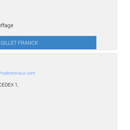
uffage
ur GILLET FRANCK
r Prodestravaux.com
CEDEX 1,