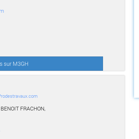
om
us sur M3GH
r Prodestravaux.com
E BENOIT FRACHON,
r