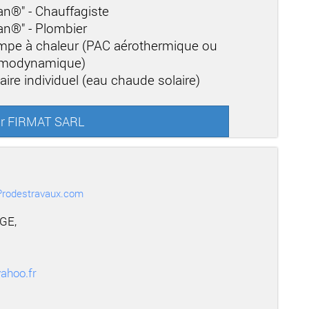
san®" - Chauffagiste
san®" - Plombier
mpe à chaleur (PAC aérothermique ou
ermodynamique)
aire individuel (eau chaude solaire)
sur FIRMAT SARL
r Prodestravaux.com
GE,
ahoo.fr