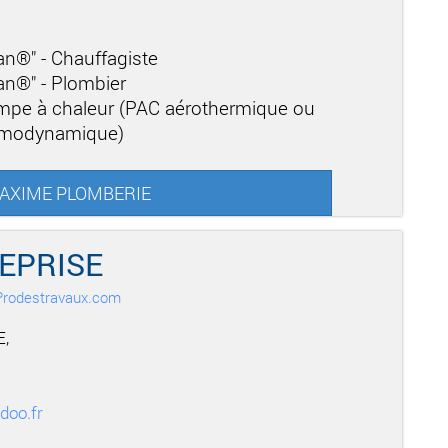
san®" - Chauffagiste
san®" - Plombier
mpe à chaleur (PAC aérothermique ou
ermodynamique)
 MAXIME PLOMBERIE
EPRISE
r Prodestravaux.com
,
doo.fr