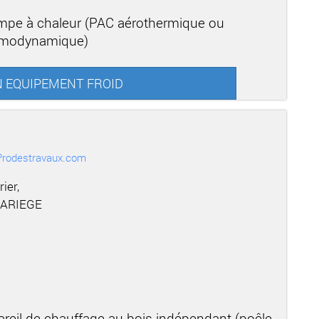
mpe à chaleur (PAC aérothermique ou
ermodynamique)
EAN EQUIPEMENT FROID
r Prodestravaux.com
ier,
 ARIEGE
areil de chauffage au bois indépendant (poêle