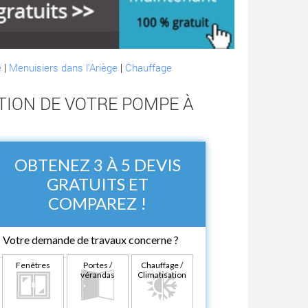
e
|
Menuisiers dans l'Ariège
|
Chauffage
ATION DE VOTRE POMPE À
OBTENEZ 3 À 5 DEVIS
GRATUITS ET
COMPAREZ !
Votre demande de travaux concerne ?
Fenêtres
Portes /
Chauffage /
vérandas
Climatisation