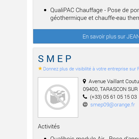
QualiPAC Chauffage - Pose de po
géothermique et chauffe-eau th
En savoir plus sur J
S M E P
Donnez plus de visibilité à votre entreprise su
Avenue Vaillant Coutur
09400, TARASCON SUR
(+33) 05 61 05 15 03
smep09@orange.fr
Activités
Qualibois module Air - Pose d'app