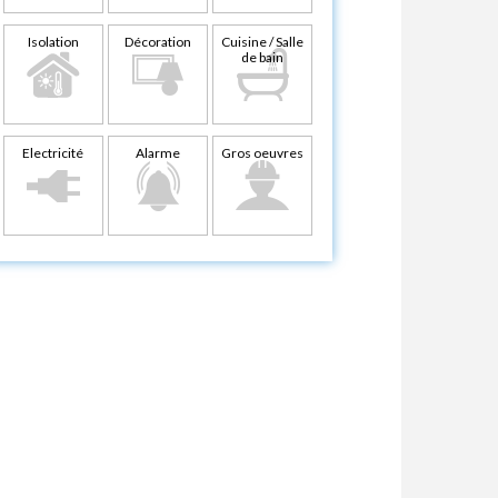
Isolation
Décoration
Cuisine / Salle
de bain
Electricité
Alarme
Gros oeuvres