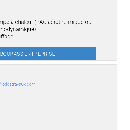
mpe à chaleur (PAC aérothermique ou
ermodynamique)
uffage
SS BOURASS ENTREPRISE
r Prodestravaux.com