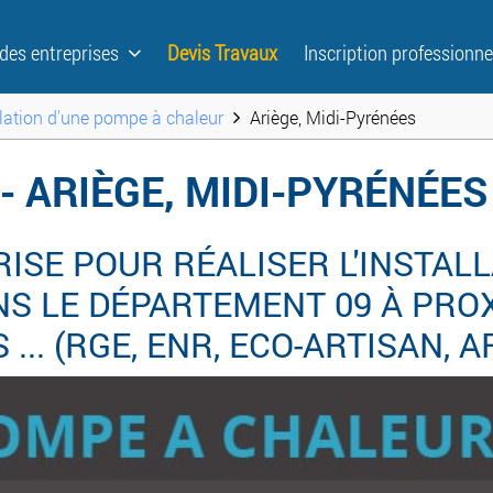
 des entreprises
Devis Travaux
Inscription professionne
llation d'une pompe à chaleur
Ariège, Midi-Pyrénées
- ARIÈGE, MIDI-PYRÉNÉES
ISE POUR RÉALISER L'INSTALL
S LE DÉPARTEMENT 09 À PROXI
... (RGE, ENR, ECO-ARTISAN, A