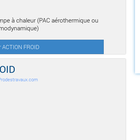
mpe à chaleur (PAC aérothermique ou
ermodynamique)
ur ACTION FROID
OID
r Prodestravaux.com