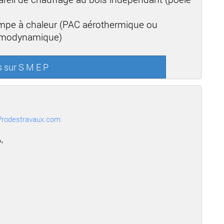
mpe à chaleur (PAC aérothermique ou
ermodynamique)
s sur S M E P
r Prodestravaux.com
,