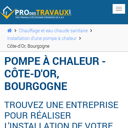
www
Chauffage et eau chaude sanitaire
Installation d'une pompe à chaleur
Côte-d'Or, Bourgogne
POMPE À CHALEUR -
CÔTE-D'OR,
BOURGOGNE
TROUVEZ UNE ENTREPRISE
POUR RÉALISER
L'INSTALLATION DE VOTRE