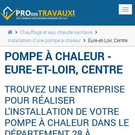
www
Chauffage et eau chaude sanitaire
Installation d'une pompe à chaleur
Eure-et-Loir, Centre
POMPE À CHALEUR -
EURE-ET-LOIR, CENTRE
TROUVEZ UNE ENTREPRISE
POUR RÉALISER
L'INSTALLATION DE VOTRE
POMPE À CHALEUR DANS LE
DÉPARTEMENT 28 À