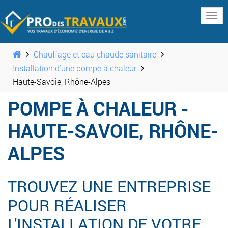
www
Chauffage et eau chaude sanitaire
Installation d'une pompe à chaleur
Haute-Savoie, Rhône-Alpes
POMPE À CHALEUR -
HAUTE-SAVOIE, RHÔNE-
ALPES
TROUVEZ UNE ENTREPRISE
POUR RÉALISER
L'INSTALLATION DE VOTRE