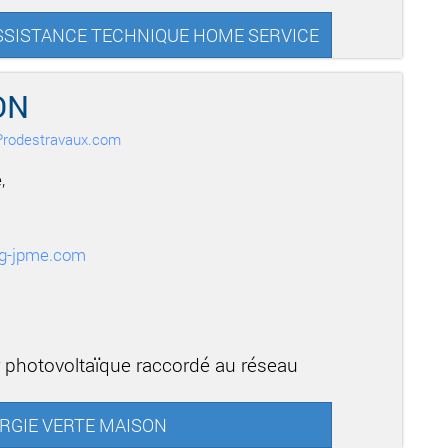
- ASSISTANCE TECHNIQUE HOME SERVICE
ON
r Prodestravaux.com
,
@g-jpme.com
r photovoltaïque raccordé au réseau
NERGIE VERTE MAISON