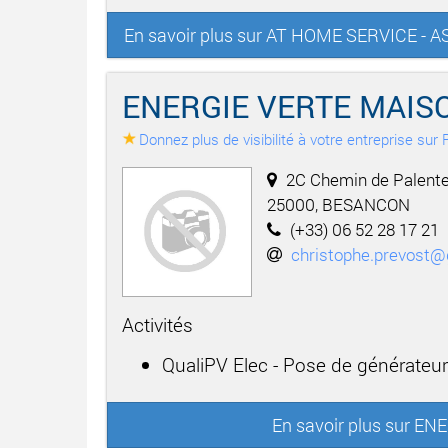
En savoir plus sur AT HOME SERVICE 
ENERGIE VERTE MAIS
Donnez plus de visibilité à votre entreprise su
2C Chemin de Palente
25000, BESANCON
(+33) 06 52 28 17 21
christophe.prevost
Activités
QualiPV Elec - Pose de générateu
En savoir plus sur E