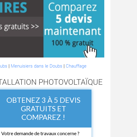
oubs
|
Menuisiers dans le Doubs
|
Chauffage
STALLATION PHOTOVOLTAÏQUE
OBTENEZ 3 À 5 DEVIS
GRATUITS ET
COMPAREZ !
Votre demande de travaux concerne ?