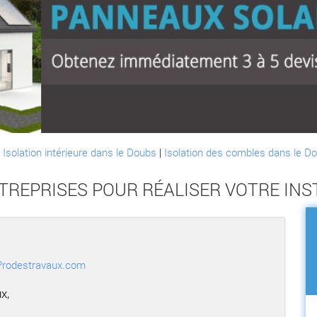
:
Isolation intérieure dans le Doubs
|
Isolation des combles dans le D
NTREPRISES POUR RÉALISER VOTRE IN
r Prodestravaux.com
x,