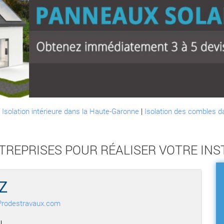
:
Isolation intérieure dans la Haute-Garonne
|
Isolation des combles d
NTREPRISES POUR RÉALISER VOTRE IN
Z
r Prodestravaux.com
,