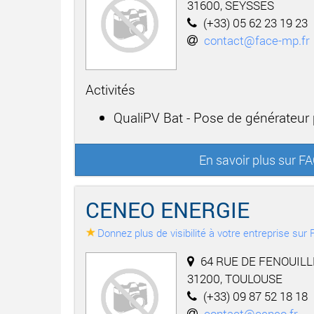
31600, SEYSSES
(+33) 05 62 23 19 23
contact@face-mp.fr
Activités
QualiPV Bat - Pose de générateur
En savoir plus sur 
CENEO ENERGIE
Donnez plus de visibilité à votre entreprise su
64 RUE DE FENOUILL
31200, TOULOUSE
(+33) 09 87 52 18 18
contact@ceneo.fr