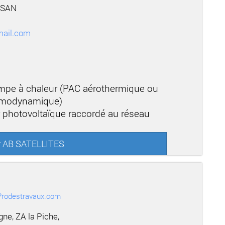
OSAN
mail.com
mpe à chaleur (PAC aérothermique ou
ermodynamique)
r photovoltaïque raccordé au réseau
ur AB SATELLITES
r Prodestravaux.com
ne, ZA la Piche,