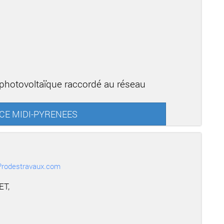
 photovoltaïque raccordé au réseau
FACE MIDI-PYRENEES
r Prodestravaux.com
ET,