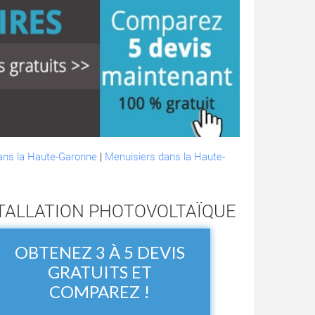
ans la Haute-Garonne
|
Menuisiers dans la Haute-
STALLATION PHOTOVOLTAÏQUE
OBTENEZ 3 À 5 DEVIS
GRATUITS ET
COMPAREZ !