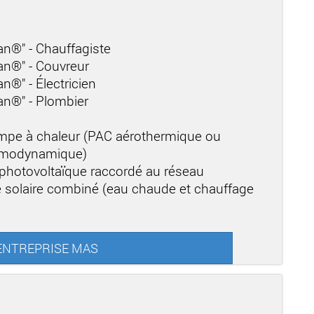
san®" - Chauffagiste
san®" - Couvreur
an®" - Électricien
san®" - Plombier
mpe à chaleur (PAC aérothermique ou
ermodynamique)
 photovoltaïque raccordé au réseau
 solaire combiné (eau chaude et chauffage
r ENTREPRISE MAS