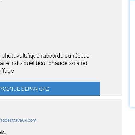
r photovoltaïque raccordé au réseau
aire individuel (eau chaude solaire)
uffage
A URGENCE DEPAN GAZ
r Prodestravaux.com
is,