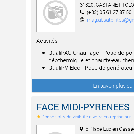
31320, CASTANET TOL
(+33) 05 61 27 87 50
mag.absatellites@g
Activités
QualiPAC Chauffage - Pose de po
géothermique et chauffe-eau th
QualiPV Elec - Pose de générateu
En savoir plus s
FACE MIDI-PYRENEES
Donnez plus de visibilité à votre entreprise su
5 Place Lucien Cassag