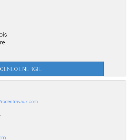
ois
re
ur CENEO ENERGIE
r Prodestravaux.com
,
com