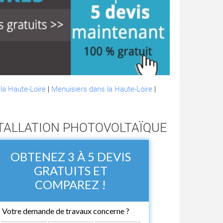
la Haute-Loire
|
Menuisiers dans la Haute-Loire
|
STALLATION PHOTOVOLTAÏQUE
OBTENEZ 3 À 5 DEVIS
GRATUITS ET
COMPAREZ !
Votre demande de travaux concerne ?