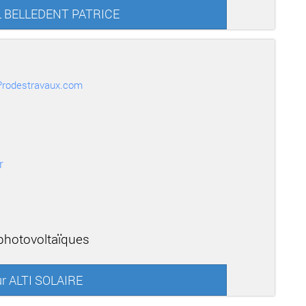
RL BELLEDENT PATRICE
r Prodestravaux.com
r
 photovoltaïques
ur ALTI SOLAIRE