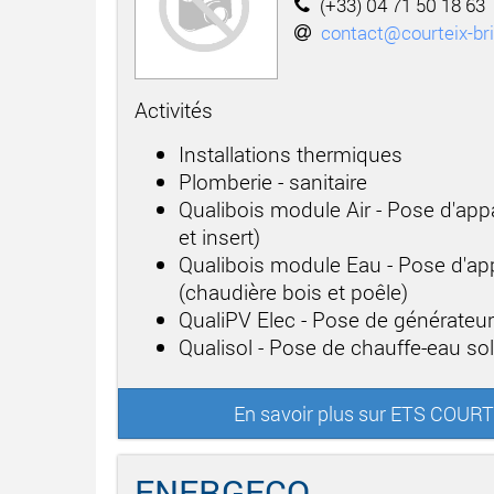
(+33) 04 71 50 18 63
contact@courteix-bri
Activités
Installations thermiques
Plomberie - sanitaire
Qualibois module Air - Pose d'app
et insert)
Qualibois module Eau - Pose d'app
(chaudière bois et poêle)
QualiPV Elec - Pose de générateu
Qualisol - Pose de chauffe-eau sol
En savoir plus sur ETS COU
ENERGECO