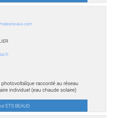
r Prodestravaux.com
LIER
o.fr
r photovoltaïque raccordé au réseau
aire individuel (eau chaude solaire)
 sur ETS BEAUD