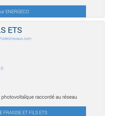
 sur ENERGECO
LS ETS
r Prodestravaux.com
fr
r photovoltaïque raccordé au réseau
RE FRAISSE ET FILS ETS