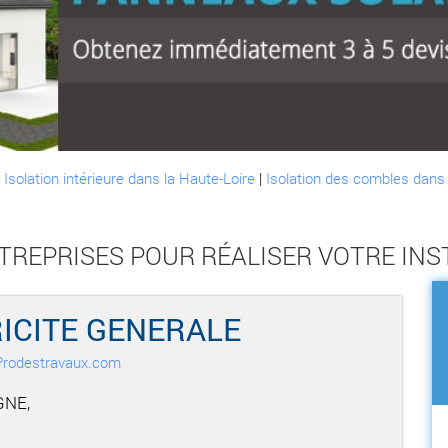
:
Isolation intérieure dans la Haute-Loire
|
Isolation des combles dans 
NTREPRISES POUR RÉALISER VOTRE IN
RICITE GENERALE
r Prodestravaux.com
GNE,