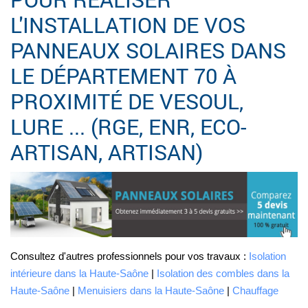
L'INSTALLATION DE VOS
PANNEAUX SOLAIRES DANS
LE DÉPARTEMENT 70 À
PROXIMITÉ DE VESOUL,
LURE ... (RGE, ENR, ECO-
ARTISAN, ARTISAN)
Consultez d'autres professionnels pour vos travaux :
Isolation
intérieure dans la Haute-Saône
|
Isolation des combles dans la
Haute-Saône
|
Menuisiers dans la Haute-Saône
|
Chauffage