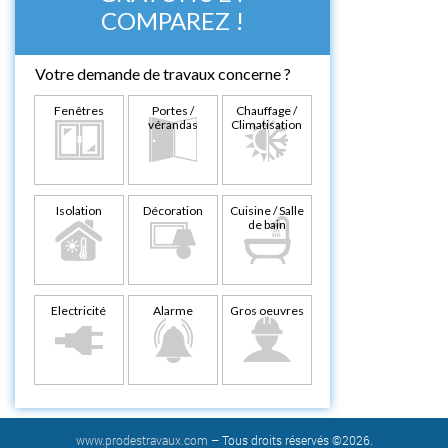
COMPAREZ !
Votre demande de travaux concerne ?
Fenêtres
Portes /
Chauffage /
vérandas
Climatisation
Isolation
Décoration
Cuisine / Salle
de bain
Electricité
Alarme
Gros oeuvres
www.prodestravaux.com
– Tous droits réservés ©2026.