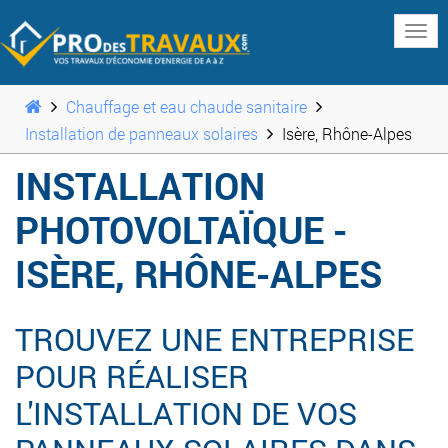
www
Chauffage et eau chaude sanitaire
Installation de panneaux solaires
Isère, Rhône-Alpes
INSTALLATION
PHOTOVOLTAÏQUE -
ISÈRE, RHÔNE-ALPES
TROUVEZ UNE ENTREPRISE
POUR RÉALISER
L'INSTALLATION DE VOS