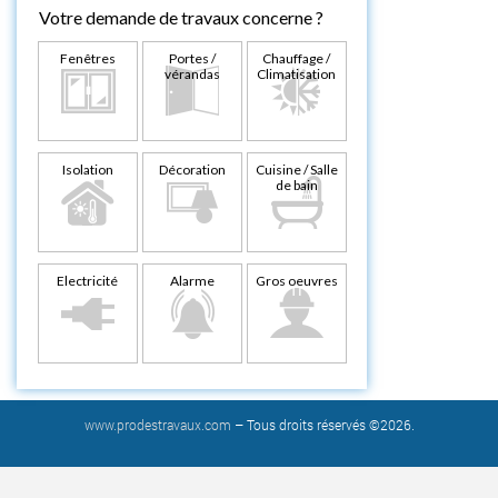
Votre demande de travaux concerne ?
Fenêtres
Portes /
Chauffage /
vérandas
Climatisation
Isolation
Décoration
Cuisine / Salle
de bain
Electricité
Alarme
Gros oeuvres
www.prodestravaux.com
– Tous droits réservés ©2026.