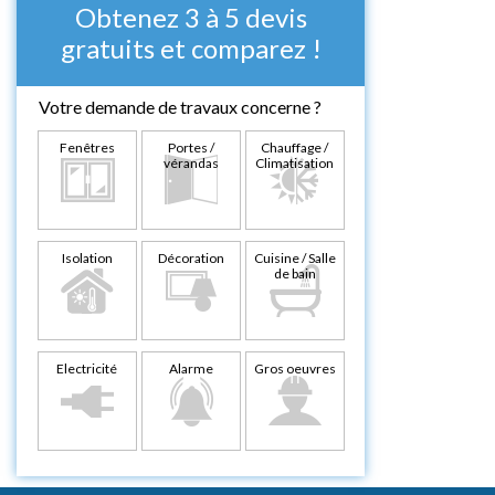
Obtenez 3 à 5 devis
gratuits et comparez !
Votre demande de travaux concerne ?
Fenêtres
Portes /
Chauffage /
vérandas
Climatisation
Isolation
Décoration
Cuisine / Salle
de bain
Electricité
Alarme
Gros oeuvres