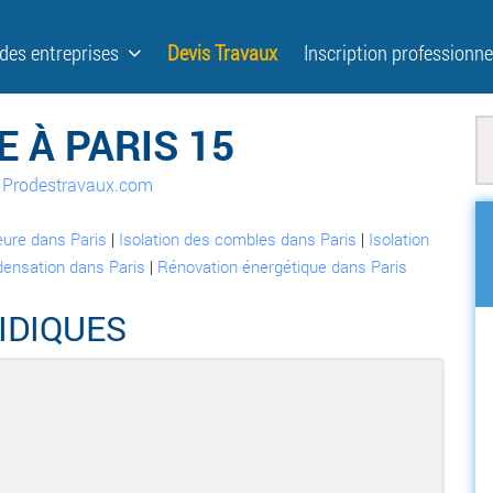
 des entreprises
Devis Travaux
Inscription professionne
 À PARIS 15
ur Prodestravaux.com
ieure dans Paris
|
Isolation des combles dans Paris
|
Isolation
densation dans Paris
|
Rénovation énergétique dans Paris
IDIQUES