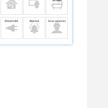
de bain
Electricité
Alarme
Gros oeuvres