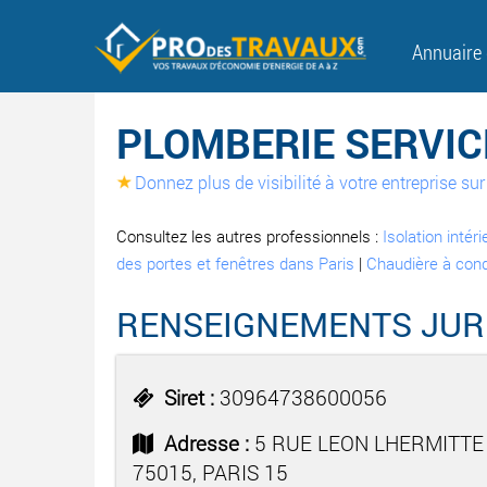
Annuaire
PLOMBERIE SERVICE
Donnez plus de visibilité à votre entreprise s
Consultez les autres professionnels :
Isolation intér
des portes et fenêtres dans Paris
|
Chaudière à con
RENSEIGNEMENTS JUR
Siret :
30964738600056
Adresse :
5 RUE LEON LHERMITTE
75015, PARIS 15