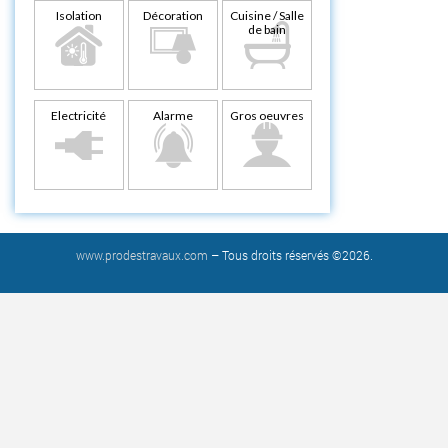
Isolation
Décoration
Cuisine / Salle
de bain
Electricité
Alarme
Gros oeuvres
www.prodestravaux.com
– Tous droits réservés ©2026.