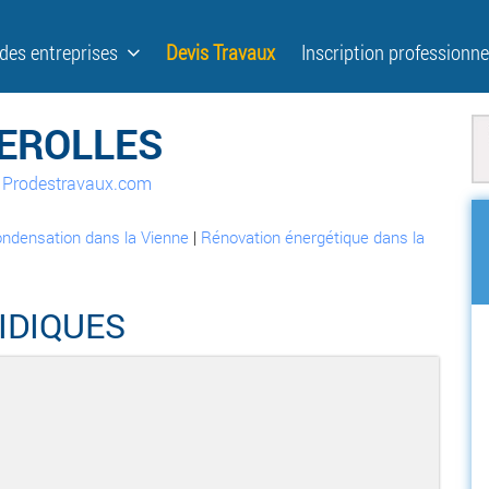
 des entreprises
Devis Travaux
Inscription professionne
EROLLES
ur Prodestravaux.com
ondensation dans la Vienne
|
Rénovation énergétique dans la
IDIQUES