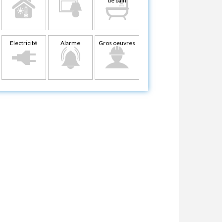
de bain
Electricité
Alarme
Gros oeuvres