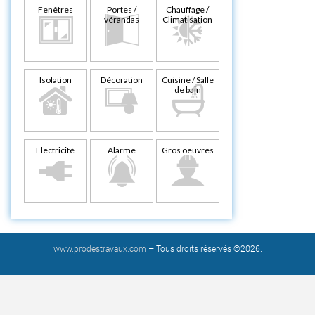
Fenêtres
Portes /
Chauffage /
vérandas
Climatisation
Isolation
Décoration
Cuisine / Salle
de bain
Electricité
Alarme
Gros oeuvres
www.prodestravaux.com
– Tous droits réservés ©2026.