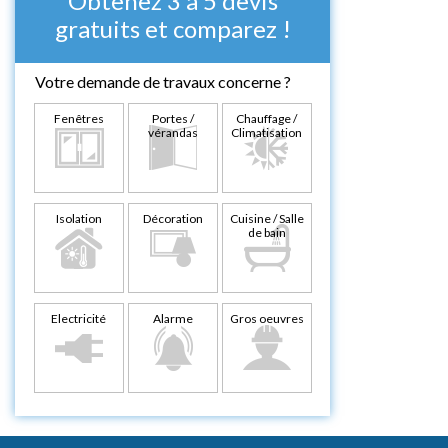
Obtenez 3 à 5 devis
gratuits et comparez !
Votre demande de travaux concerne ?
Fenêtres
Portes /
Chauffage /
vérandas
Climatisation
Isolation
Décoration
Cuisine / Salle
de bain
Electricité
Alarme
Gros oeuvres