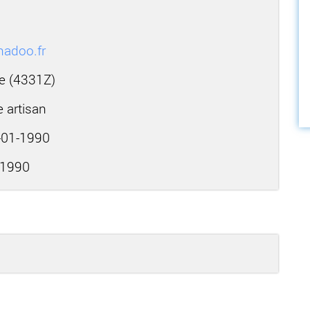
nadoo.fr
ie (4331Z)
e artisan
01-1990
-1990