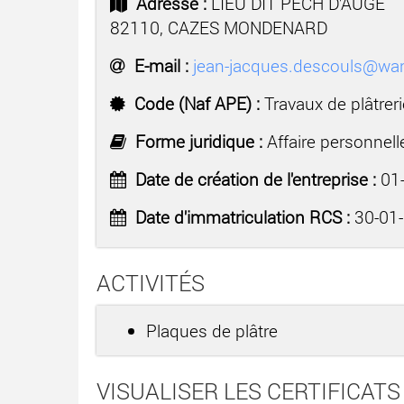
Adresse :
LIEU DIT PECH D'AUGE
82110, CAZES MONDENARD
E-mail :
jean-jacques.descouls@wa
Code (Naf APE) :
Travaux de plâtrer
Forme juridique :
Affaire personnell
Date de création de l'entreprise :
01-
Date d'immatriculation RCS :
30-01
ACTIVITÉS
Plaques de plâtre
VISUALISER LES CERTIFICATS