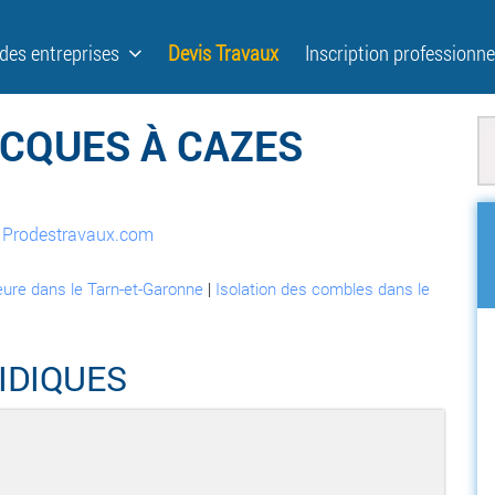
 des entreprises
Devis Travaux
Inscription professionne
CQUES À CAZES
ur Prodestravaux.com
ieure dans le Tarn-et-Garonne
|
Isolation des combles dans le
IDIQUES