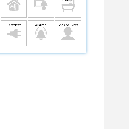
de bain
Electricité
Alarme
Gros oeuvres