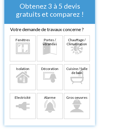
Obtenez 3 à 5 devis
gratuits et comparez !
Votre demande de travaux concerne ?
Fenêtres
Portes /
Chauffage /
vérandas
Climatisation
Isolation
Décoration
Cuisine / Salle
de bain
Electricité
Alarme
Gros oeuvres