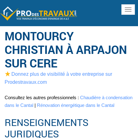
www
MONTOURCY
CHRISTIAN À ARPAJON
SUR CERE
Donnez plus de visibilité à votre entreprise sur
Prodestravaux.com
Consultez les autres professionnels :
Chaudière à condensation
dans le Cantal
|
Rénovation énergétique dans le Cantal
RENSEIGNEMENTS
JURIDIQUES