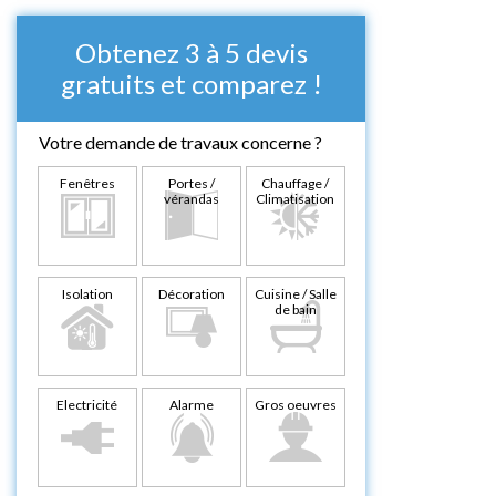
Obtenez 3 à 5 devis
gratuits et comparez !
Votre demande de travaux concerne ?
Fenêtres
Portes /
Chauffage /
vérandas
Climatisation
Isolation
Décoration
Cuisine / Salle
de bain
Electricité
Alarme
Gros oeuvres