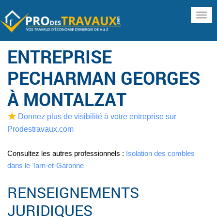
www
ENTREPRISE
PECHARMAN GEORGES
À MONTALZAT
Donnez plus de visibilité à votre entreprise sur
Prodestravaux.com
Consultez les autres professionnels :
Isolation des combles
dans le Tarn-et-Garonne
RENSEIGNEMENTS
JURIDIQUES