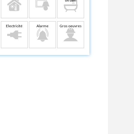
de bain
Electricité
Alarme
Gros oeuvres