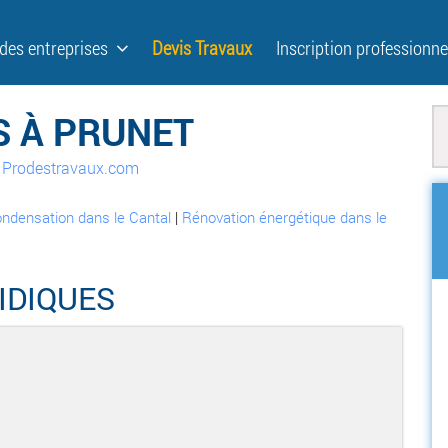
 des entreprises
Devis Travaux
Inscription professionne
S À PRUNET
ur Prodestravaux.com
ndensation dans le Cantal
|
Rénovation énergétique dans le
IDIQUES