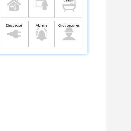
de bain
Electricité
Alarme
Gros oeuvres