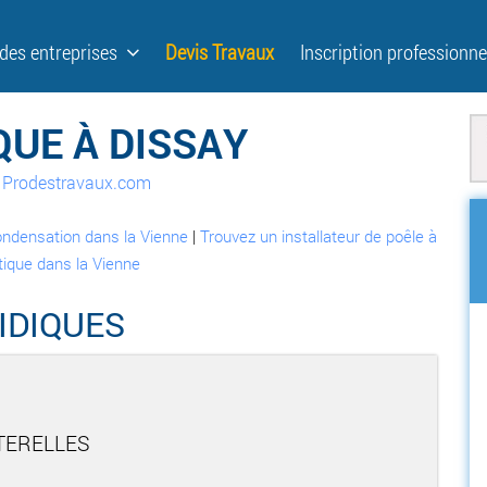
 des entreprises
Devis Travaux
Inscription professionne
QUE À DISSAY
ur Prodestravaux.com
ondensation dans la Vienne
|
Trouvez un installateur de poêle à
ique dans la Vienne
IDIQUES
TERELLES