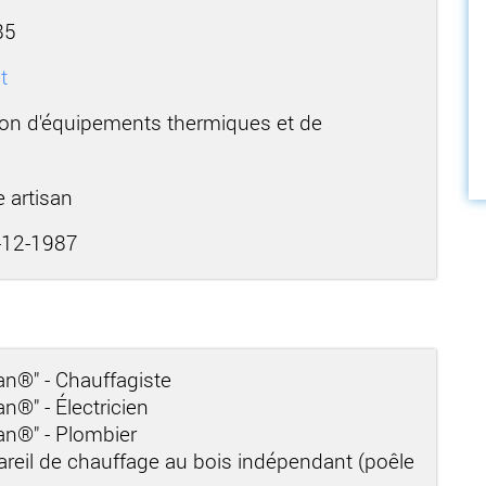
85
t
tion d'équipements thermiques et de
e artisan
12-1987
san®" - Chauffagiste
an®" - Électricien
san®" - Plombier
areil de chauffage au bois indépendant (poêle