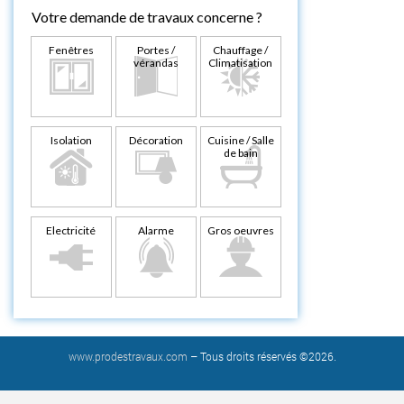
Votre demande de travaux concerne ?
Fenêtres
Portes /
Chauffage /
vérandas
Climatisation
Isolation
Décoration
Cuisine / Salle
de bain
Electricité
Alarme
Gros oeuvres
www.prodestravaux.com
– Tous droits réservés ©2026.