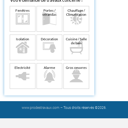
Fenêtres
Portes /
Chauffage /
vérandas
Climatisation
Isolation
Décoration
Cuisine / Salle
de bain
Electricité
Alarme
Gros oeuvres
www.prodestravaux.com
– Tous droits réservés ©2026.