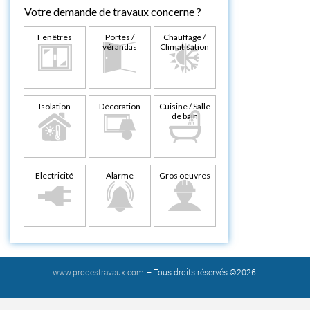
Votre demande de travaux concerne ?
Fenêtres
Portes /
Chauffage /
vérandas
Climatisation
Isolation
Décoration
Cuisine / Salle
de bain
Electricité
Alarme
Gros oeuvres
www.prodestravaux.com
– Tous droits réservés ©2026.