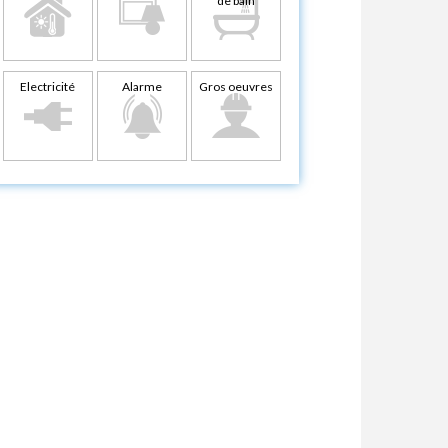
de bain
Electricité
Alarme
Gros oeuvres