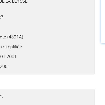
 DE LA LEYSSE
27
nte (4391A)
s simplifiée
01-2001
-2001
nt