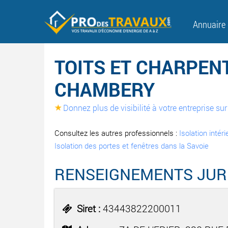
Annuaire
TOITS ET CHARPEN
CHAMBERY
Donnez plus de visibilité à votre entreprise s
Consultez les autres professionnels :
Isolation intér
Isolation des portes et fenêtres dans la Savoie
RENSEIGNEMENTS JUR
Siret :
43443822200011