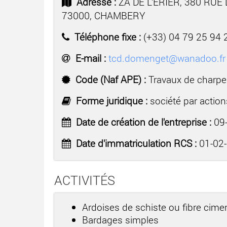
Adresse :
ZA DE L'ERIER, 380 RUE
73000, CHAMBERY
Téléphone fixe :
(+33) 04 79 25 94 
E-mail :
tcd.domenget@wanadoo.fr
Code (Naf APE) :
Travaux de charpe
Forme juridique :
société par action
Date de création de l'entreprise :
09-
Date d'immatriculation RCS :
01-02
ACTIVITÉS
Ardoises de schiste ou fibre cime
Bardages simples