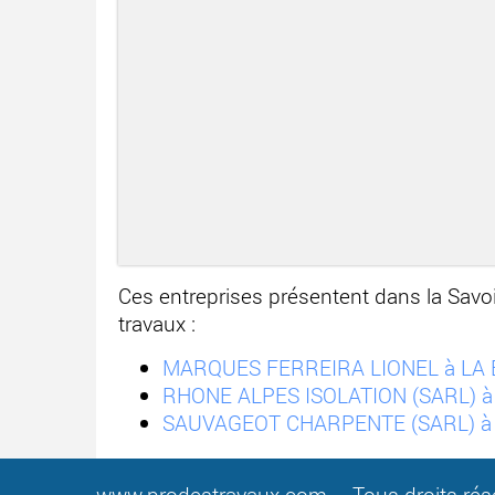
Ces entreprises présentent dans la Sav
travaux :
MARQUES FERREIRA LIONEL à LA 
RHONE ALPES ISOLATION (SARL) 
SAUVAGEOT CHARPENTE (SARL) 
www.prodestravaux.com
– Tous droits ré