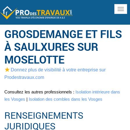
www
GROSDEMANGE ET FILS
À SAULXURES SUR
MOSELOTTE
Donnez plus de visibilité à votre entreprise sur
Prodestravaux.com
Consultez les autres professionnels :
Isolation intérieure dans
les Vosges
|
Isolation des combles dans les Vosges
RENSEIGNEMENTS
JURIDIQUES