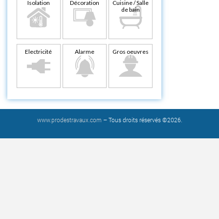
Isolation
Décoration
Cuisine / Salle
de bain
Electricité
Alarme
Gros oeuvres
www.prodestravaux.com
– Tous droits réservés ©2026.