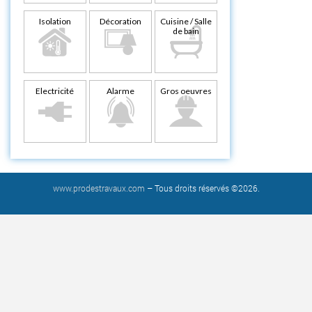
Isolation
Décoration
Cuisine / Salle
de bain
Electricité
Alarme
Gros oeuvres
www.prodestravaux.com
– Tous droits réservés ©2026.