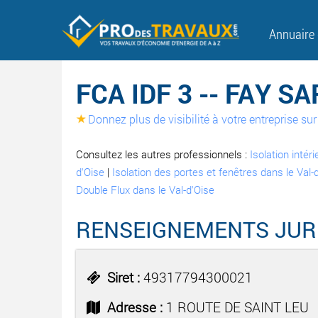
Annuaire
FCA IDF 3 -- FAY 
Donnez plus de visibilité à votre entreprise s
Consultez les autres professionnels :
Isolation intér
d'Oise
|
Isolation des portes et fenêtres dans le Val-
Double Flux dans le Val-d'Oise
RENSEIGNEMENTS JUR
Siret :
49317794300021
Adresse :
1 ROUTE DE SAINT LEU