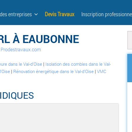
 des entreprises
Devis Travaux
Inscription professionne
SARL À EAUBONNE
ur Prodestravaux.com
ieure dans le Val-d'Oise
|
Isolation des combles dans le Val-
d'Oise
|
Rénovation énergétique dans le Val-d'Oise
|
VMC
IDIQUES