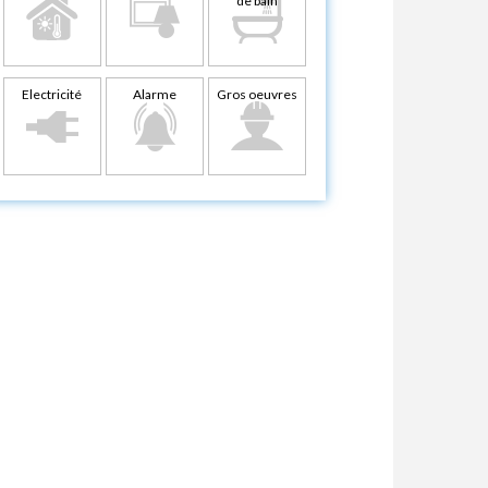
de bain
Electricité
Alarme
Gros oeuvres