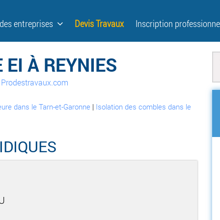
 des entreprises
Devis Travaux
Inscription professionne
EI À REYNIES
ur Prodestravaux.com
ieure dans le Tarn-et-Garonne
|
Isolation des combles dans le
IDIQUES
U