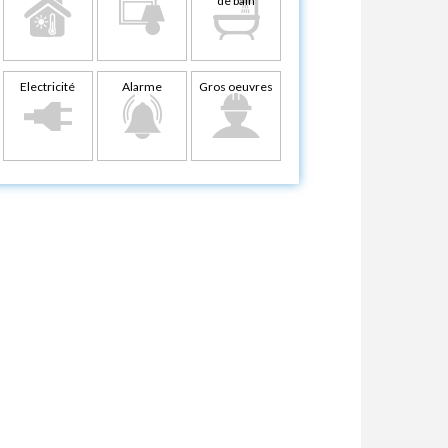
de bain
Electricité
Alarme
Gros oeuvres