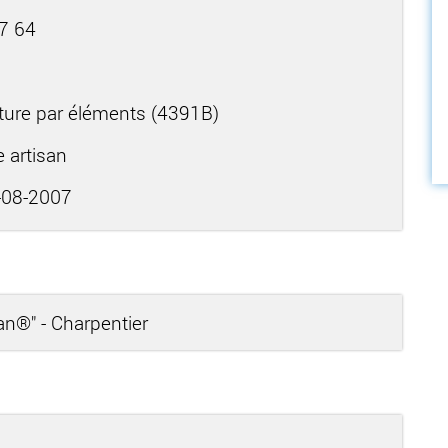
7 64
ture par éléments (4391B)
e artisan
08-2007
san®" - Charpentier